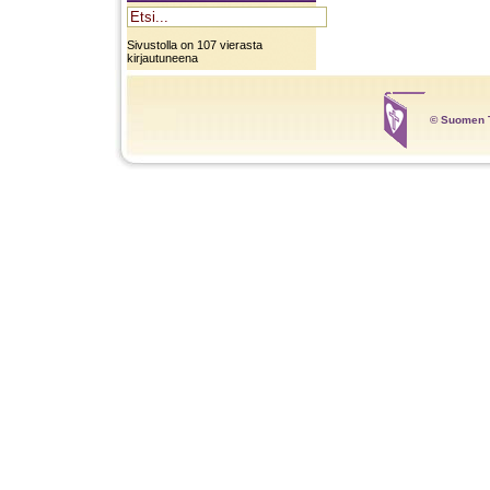
Sivustolla on 107 vierasta
kirjautuneena
© Suomen T