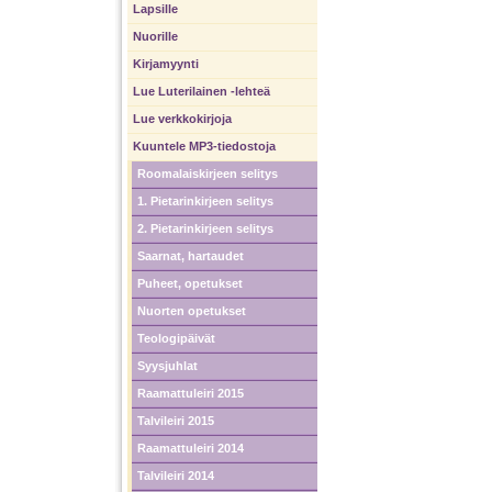
Lapsille
Nuorille
Kirjamyynti
Lue Luterilainen -lehteä
Lue verkkokirjoja
Kuuntele MP3-tiedostoja
Roomalaiskirjeen selitys
1. Pietarinkirjeen selitys
2. Pietarinkirjeen selitys
Saarnat, hartaudet
Puheet, opetukset
Nuorten opetukset
Teologipäivät
Syysjuhlat
Raamattuleiri 2015
Talvileiri 2015
Raamattuleiri 2014
Talvileiri 2014