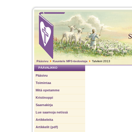
Pääsivu
Kuuntele MP3-tiedostoja
Talvileiri 2013
PÄÄVALIKKO
Pääsivu
Toimintaa
Mitä opetamme
Kristinoppi
Saarnakirja
Lue saarnoja netissä
Artikkeleita
Artikkelit (pdf)