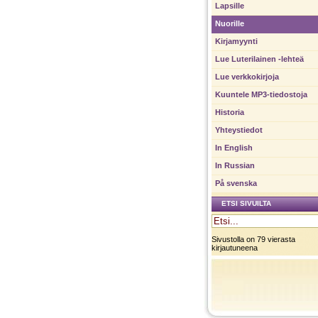
Lapsille
Nuorille
Kirjamyynti
Lue Luterilainen -lehteä
Lue verkkokirjoja
Kuuntele MP3-tiedostoja
Historia
Yhteystiedot
In English
In Russian
På svenska
ETSI SIVUILTA
Sivustolla on 79 vierasta
kirjautuneena