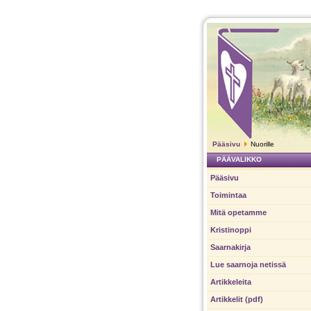
Pääsivu
Nuorille
PÄÄVALIKKO
Pääsivu
Toimintaa
Mitä opetamme
Kristinoppi
Saarnakirja
Lue saarnoja netissä
Artikkeleita
Artikkelit (pdf)