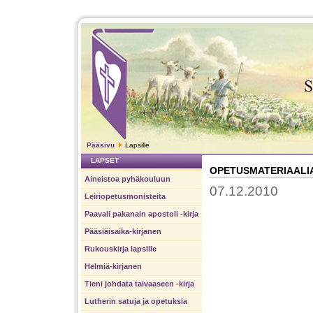
Pääsivu
Lapsille
LAPSET
OPETUSMATERIAALI
Aineistoa pyhäkouluun
07.12.2010
Leiriopetusmonisteita
Paavali pakanain apostoli -kirja
Pääsiäisaika-kirjanen
Rukouskirja lapsille
Helmiä-kirjanen
Tieni johdata taivaaseen -kirja
Lutherin satuja ja opetuksia