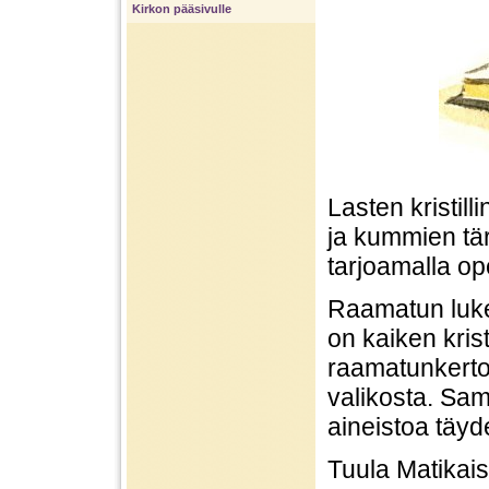
Kirkon pääsivulle
Lasten kristil
ja kummien tä
tarjoamalla op
Raamatun luke
on kaiken kris
raamatunkerto
valikosta. Sama
aineistoa täyd
Tuula Matikais