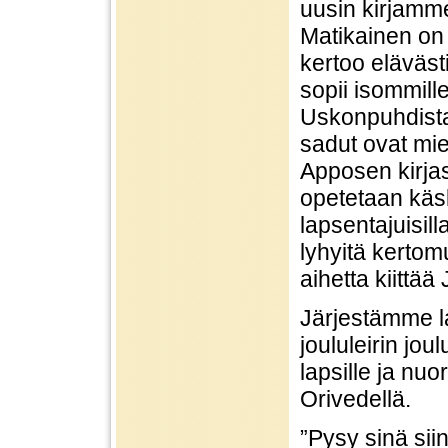
uusin kirjamme
Matikainen on 
kertoo eläväst
sopii isommille 
Uskonpuhdista
sadut ovat miel
Apposen kirjas
opetetaan käs
lapsentajuisil
lyhyitä kertomu
aihetta kiittä
Järjestämme la
joululeirin jo
lapsille ja nuo
Orivedellä.
”Pysy sinä siin