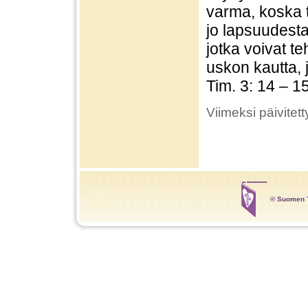
varma, koska t
jo lapsuudesta
jotka voivat te
uskon kautta,
Tim. 3: 14 – 15
Viimeksi päivitett
© Suomen T