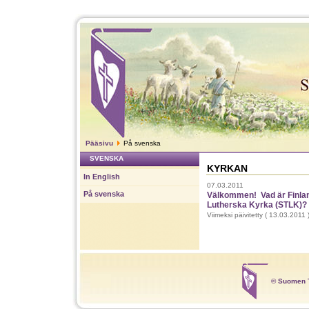
Pääsivu
På svenska
SVENSKA
KYRKAN
In English
07.03.2011
På svenska
Välkommen! Vad är Finla
Lutherska Kyrka (STLK)? 
Viimeksi päivitetty ( 13.03.2011 
© Suomen T