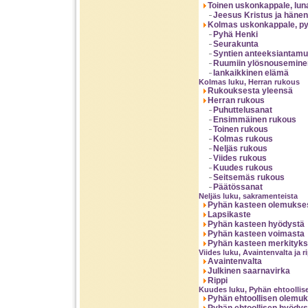
Toinen uskonkappale, lu
Jeesus Kristus ja häne
Kolmas uskonkappale, py
Pyhä Henki
Seurakunta
Syntien anteeksiantamu
Ruumiin ylösnousemine
Iankaikkinen elämä
Kolmas luku, Herran rukous
Rukouksesta yleensä
Herran rukous
Puhuttelusanat
Ensimmäinen rukous
Toinen rukous
Kolmas rukous
Neljäs rukous
Viides rukous
Kuudes rukous
Seitsemäs rukous
Päätössanat
Neljäs luku, sakramenteista
Pyhän kasteen olemukse
Lapsikaste
Pyhän kasteen hyödystä
Pyhän kasteen voimasta
Pyhän kasteen merkitykse
Viides luku, Avaintenvalta ja r
Avaintenvalta
Julkinen saarnavirka
Rippi
Kuudes luku, Pyhän ehtoollis
Pyhän ehtoollisen olemu