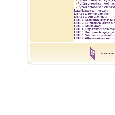
Pyhän ehtoollisen hyödys
Pyhän ehtoollisen voimas
Pyhän ehtoollisen oikeas
Luterilaisten tunnussana
LISÄYS 1, Herran siunaus
LISÄYS 2, Armolahjoista
LIITE 1, Raamatun kirjat ja nii
LIITE 2, Luterilaisen kirkon tu
LIITE 3, Kirkkovuosi
LIITE 4, Ohje kasteen toimitt
LIITE 5, Konfirmaatiokysymyks
LIITE 6, Nikealainen uskontu
LIITE 7, Athanasioksen usko
© Suomen T