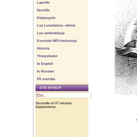
Lapsille
Nuorille
Kirjamyynti
Lue Luterilainen -lehteä
Lue verkkokirjoja
Kuuntele MP3-tiedostoja
Historia
Yhteystiedot
In English
In Russian
På svenska
ETSI SIVUILTA
Sivustolla on 97 vierasta
kirjautuneena