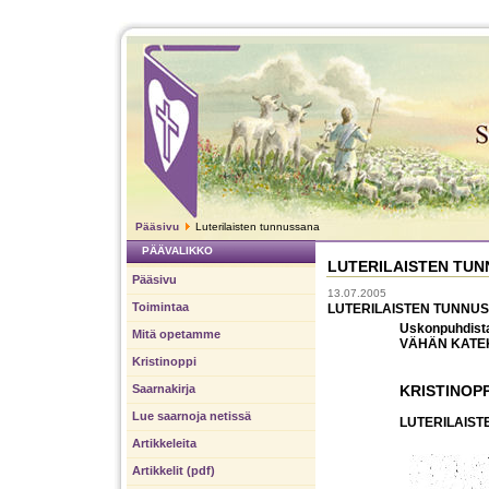
Pääsivu
Luterilaisten tunnussana
PÄÄVALIKKO
LUTERILAISTEN TU
Pääsivu
13.07.2005
Toimintaa
LUTERILAISTEN TUNNU
Uskonpuhdistaj
Mitä opetamme
VÄHÄN KATEK
Kristinoppi
Saarnakirja
KRISTINOPP
Lue saarnoja netissä
LUTERILAIS
Artikkeleita
Artikkelit (pdf)