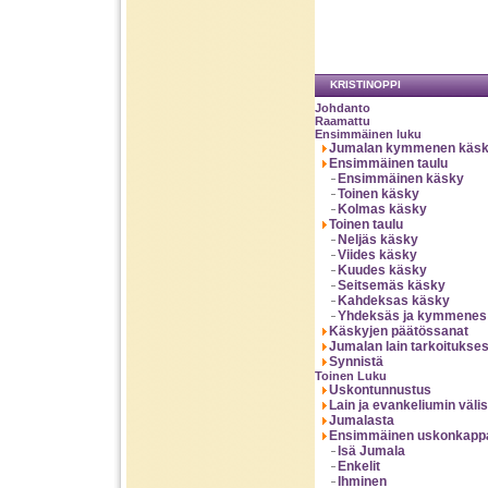
KRISTINOPPI
Johdanto
Raamattu
Ensimmäinen luku
Jumalan kymmenen käskyä
Ensimmäinen taulu
Ensimmäinen käsky
Toinen käsky
Kolmas käsky
Toinen taulu
Neljäs käsky
Viides käsky
Kuudes käsky
Seitsemäs käsky
Kahdeksas käsky
Yhdeksäs ja kymmenes
Käskyjen päätössanat
Jumalan lain tarkoitukses
Synnistä
Toinen Luku
Uskontunnustus
Lain ja evankeliumin väli
Jumalasta
Ensimmäinen uskonkappa
Isä Jumala
Enkelit
Ihminen